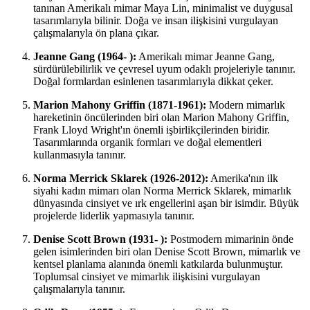
tanınan Amerikalı mimar Maya Lin, minimalist ve duygusal
tasarımlarıyla bilinir. Doğa ve insan ilişkisini vurgulayan
çalışmalarıyla ön plana çıkar.
Jeanne Gang (1964- ):
Amerikalı mimar Jeanne Gang,
sürdürülebilirlik ve çevresel uyum odaklı projeleriyle tanınır.
Doğal formlardan esinlenen tasarımlarıyla dikkat çeker.
Marion Mahony Griffin (1871-1961):
Modern mimarlık
hareketinin öncülerinden biri olan Marion Mahony Griffin,
Frank Lloyd Wright'ın önemli işbirlikçilerinden biridir.
Tasarımlarında organik formları ve doğal elementleri
kullanmasıyla tanınır.
Norma Merrick Sklarek (1926-2012):
Amerika'nın ilk
siyahi kadın mimarı olan Norma Merrick Sklarek, mimarlık
dünyasında cinsiyet ve ırk engellerini aşan bir isimdir. Büyük
projelerde liderlik yapmasıyla tanınır.
Denise Scott Brown (1931- ):
Postmodern mimarinin önde
gelen isimlerinden biri olan Denise Scott Brown, mimarlık ve
kentsel planlama alanında önemli katkılarda bulunmuştur.
Toplumsal cinsiyet ve mimarlık ilişkisini vurgulayan
çalışmalarıyla tanınır.