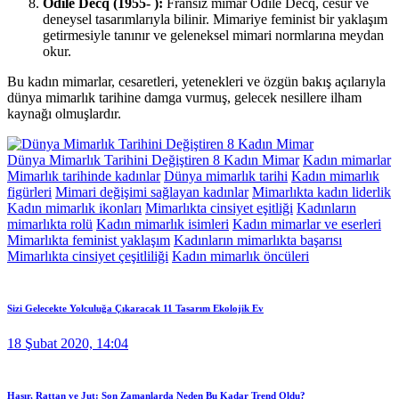
Odile Decq (1955- ):
Fransız mimar Odile Decq, cesur ve
deneysel tasarımlarıyla bilinir. Mimariye feminist bir yaklaşım
getirmesiyle tanınır ve geleneksel mimari normlarına meydan
okur.
Bu kadın mimarlar, cesaretleri, yetenekleri ve özgün bakış açılarıyla
dünya mimarlık tarihine damga vurmuş, gelecek nesillere ilham
kaynağı olmuşlardır.
Dünya Mimarlık Tarihini Değiştiren 8 Kadın Mimar
Kadın mimarlar
Mimarlık tarihinde kadınlar
Dünya mimarlık tarihi
Kadın mimarlık
figürleri
Mimari değişimi sağlayan kadınlar
Mimarlıkta kadın liderlik
Kadın mimarlık ikonları
Mimarlıkta cinsiyet eşitliği
Kadınların
mimarlıkta rolü
Kadın mimarlık isimleri
Kadın mimarlar ve eserleri
Mimarlıkta feminist yaklaşım
Kadınların mimarlıkta başarısı
Mimarlıkta cinsiyet çeşitliliği
Kadın mimarlık öncüleri
Sizi Gelecekte Yolculuğa Çıkaracak 11 Tasarım Ekolojik Ev
18 Şubat 2020, 14:04
Hasır, Rattan ve Jut: Son Zamanlarda Neden Bu Kadar Trend Oldu?