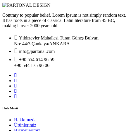
Contrary to popular belief, Lorem Ipsum is not simply random text.
It has roots in a piece of classical Latin literature from 45 BC,
making it over 2000 years old.
Yıldızevler Mahallesi Turan Güneş Bulvarı
No: 44/3 Çankaya/ANKARA
info@partonal.com
+90 554 614 96 59
+90 544 175 96 06
Hızlı Menü
Hakkımızda
Ürünlerimiz
Hizmetlerimiz